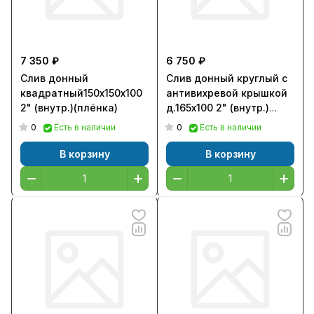
7 350 ₽
6 750 ₽
Слив донный
Слив донный круглый с
квадратный150х150х100
антивихревой крышкой
2" (внутр.)(плёнка)
д.165х100 2" (внутр.)
(плитка)
0
0
Есть в наличии
Есть в наличии
В корзину
В корзину