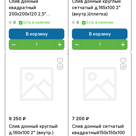
Слив донный
Слив донный круглый
квадратный
сетчатый д.165х100 2"
200х200х120 2,5"
(внутр.)(плитка)
(внутр.) (пленка)
0
0
Есть в наличии
Есть в наличии
В корзину
В корзину
9 250 ₽
7 200 ₽
Слив донный круглый
Слив донный сетчатый
д.160х100 2" (внутр.)
квадратный150х150х100