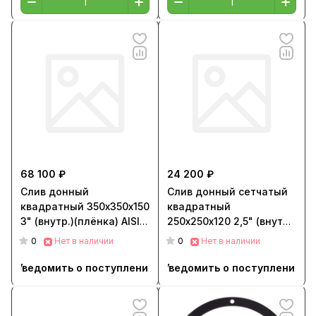
68 100 ₽
24 200 ₽
Слив донный
Слив донный сетчатый
квадратный 350х350х150
квадратный
3" (внутр.)(плёнка) AISI-
250х250х120 2,5" (внутр.)
316
(пленка)
0
0
Нет в наличии
Нет в наличии
Уведомить о поступлении
Уведомить о поступлении