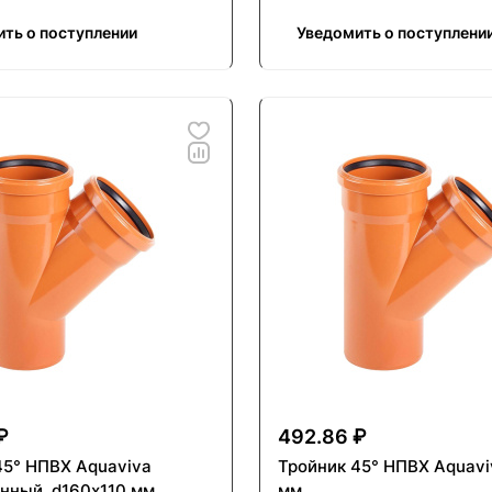
ть о поступлении
Уведомить о поступлени
₽
492.86 ₽
45° НПВХ Aquaviva
Тройник 45° НПВХ Aquavi
нный, d160х110 мм
мм